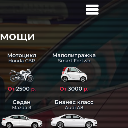
омощи
Малолитражка
Мотоцикл
Smart Fortwo
Honda CBR
2500
3000
От
р.
От
р.
Седан
Бизнес класс
Mazda 3
Audi A8