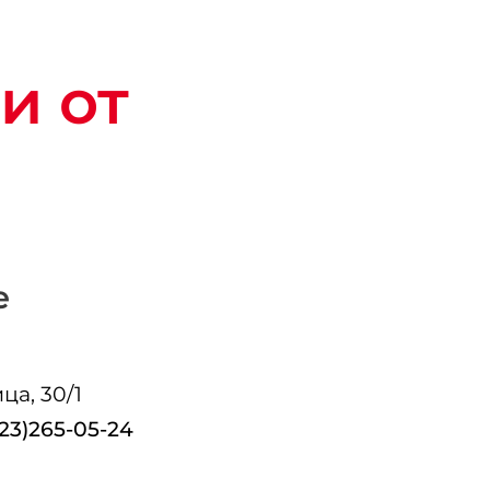
и от
е
ца, 30/1
23)265-05-24