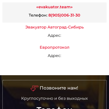
«evakuator.team»
Телефон:
8(905)006-31-30
Эвакуатор Автоград-Сибирь
Адрес:
Европротокол
Адрес:
Позвоните нам!
Круглосуточно и без выходных