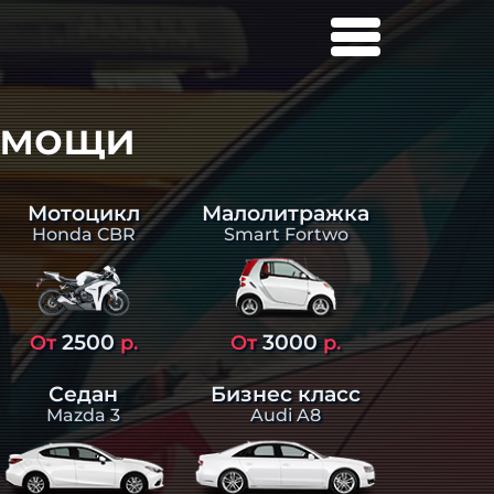
омощи
Малолитражка
Мотоцикл
Smart Fortwo
Honda CBR
2500
3000
От
р.
От
р.
Седан
Бизнес класс
Mazda 3
Audi A8